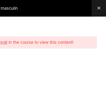
 masculin
IERS D’INSCRIPTION
CONTACT
IQUES DE CONSEIL EN IMAGE" RS 6504
nroll
in the course to view this content!
Contact
JEANNICK BOISDRON
48 Rue de la Litaudière
CENTRE DE FORMATION 40e Rue
Ferdinand Jauffrineau