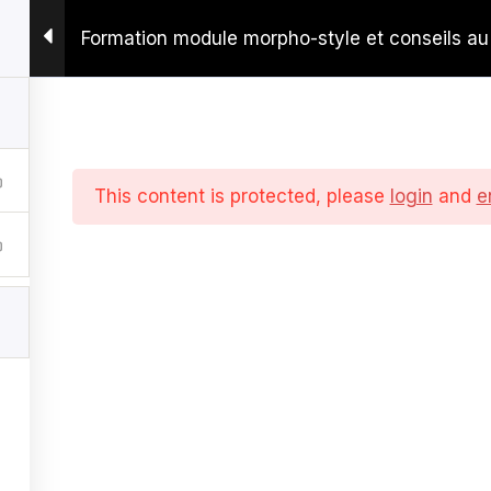
E CONSEIL EN IMAGE
Formation module morpho-style et conseils au
ING
NOS FORMATIONS EN PRESENTIEL
DOSS
MATIONS
DOSSIER D'INSCRIPTION FORMATION "TECHN
This content is protected, please
login
and
e
de conseil en image
»